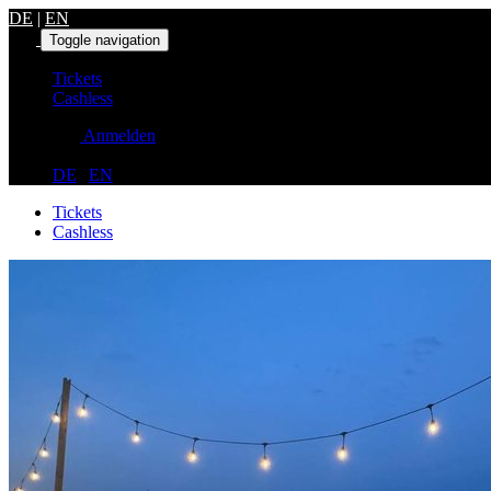
DE
|
EN
Toggle navigation
Tickets
Cashless
Anmelden
DE
|
EN
Tickets
Cashless